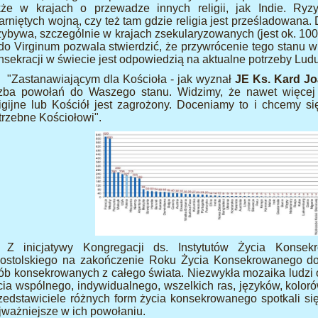
kże w krajach o przewadze innych religii, jak Indie. R
arniętych wojną, czy też tam gdzie religia jest prześladowana
zybywa, szczególnie w krajach zsekularyzowanych (jest ok. 10
do Virginum pozwala stwierdzić, że przywrócenie tego stanu w
nsekracji w świecie jest odpowiedzią na aktualne potrzeby Lud
"Zastanawiającym dla Kościoła - jak wyznał
JE Ks. Kard Jo
czba powołań do Waszego stanu. Widzimy, że nawet więcej j
ligijne lub Kościół jest zagrożony. Doceniamy to i chcemy si
trzebne Kościołowi".
Z inicjatywy Kongregacji ds. Instytutów Życia Konse
ostolskiego na zakończenie Roku Życia Konsekrowanego do 
ób konsekrowanych z całego świata. Niezwykła mozaika ludzi
cia wspólnego, indywidualnego, wszelkich ras, języków, kolorów
zedstawiciele różnych form życia konsekrowanego spotkali się
jważniejsze w ich powołaniu.