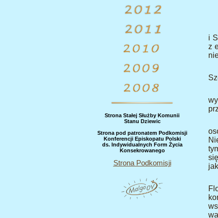
i 
z 
ni
Sz
wy
pr
Strona Stałej Służby Komunii
Stanu Dziewic
os
Strona pod patronatem Podkomisji
Konferencji Episkopatu Polski
Ni
ds. Indywidualnych Form Życia
ty
Konsekrowanego
si
Strona Podkomisji
ja
Fl
ko
ws
wa