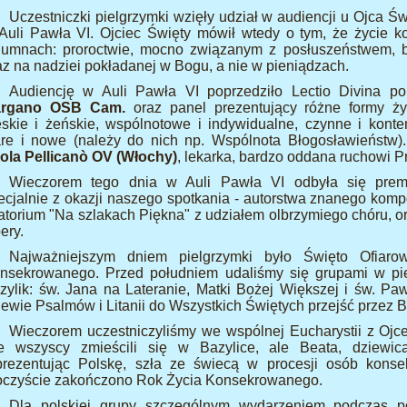
Uczestniczki pielgrzymki wzięły udział w audiencji u Ojca Św
Auli Pawła VI. Ojciec Święty mówił wtedy o tym, że życie k
lumnach: proroctwie, mocno związanym z posłuszeństwem, bli
az na nadziei pokładanej w Bogu, a nie w pieniądzach.
Audiencję w Auli Pawła VI poprzedziło Lectio Divina 
rgano OSB Cam.
oraz panel prezentujący różne formy ż
skie i żeńskie, wspólnotowe i indywidualne, czynne i konte
are i nowe (należy do nich np. Wspólnota Błogosławieństw
ola Pellicanò OV (Włochy)
, lekarka, bardzo oddana ruchowi Pr
Wieczorem tego dnia w Auli Pawła VI odbyła się prem
ecjalnie z okazji naszego spotkania - autorstwa znanego kompo
atorium "Na szlakach Piękna" z udziałem olbrzymiego chóru, ork
ery.
Najważniejszym dniem pielgrzymki było Święto Ofiaro
nsekrowanego. Przed południem udaliśmy się grupami w pi
zylik: św. Jana na Lateranie, Matki Bożej Większej i św. Paw
iewie Psalmów i Litanii do Wszystkich Świętych przejść przez B
Wieczorem uczestniczyliśmy we wspólnej Eucharystii z Ojc
e wszyscy zmieścili się w Bazylice, ale Beata, dziewic
prezentując Polskę, szła ze świecą w procesji osób konsek
oczyście zakończono Rok Życia Konsekrowanego.
Dla polskiej grupy szczególnym wydarzeniem podczas 