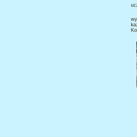
uc
wy
ka
Ko