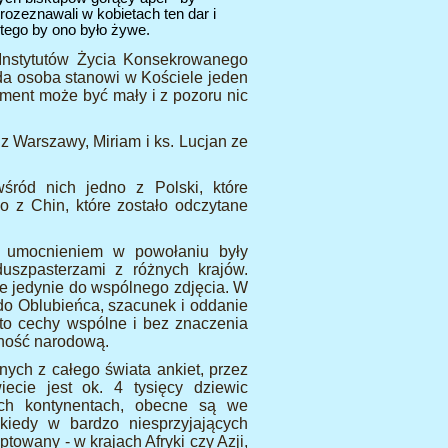
 rozeznawali w kobietach ten dar i
 tego by ono było żywe.
 Instytutów Życia Konsekrowanego
żda osoba stanowi w Kościele jeden
ement może być mały i z pozoru nic
 Warszawy, Miriam i ks. Lucjan ze
ród nich jedno z Polski, które
o z Chin, które zostało odczytane
umocnieniem w powołaniu były
uszpasterzami z różnych krajów.
je jedynie do wspólnego zdjęcia. W
 do Oblubieńca, szacunek i oddanie
 to cechy wspólne i bez znaczenia
żność narodową.
ych z całego świata ankiet, przez
ecie jest ok. 4 tysięcy dziewic
ich kontynentach, obecne są we
ekiedy w bardzo niesprzyjających
towany - w krajach Afryki czy Azji,