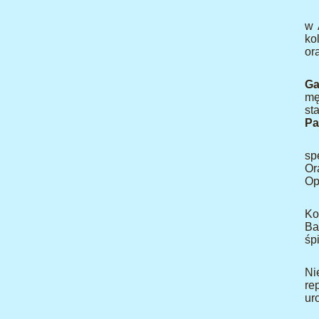
w 
ko
or
Ga
mę
st
Pa
sp
Or
Op
Ko
Ba
śp
Ni
re
ur