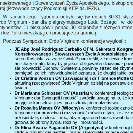
nsekrowanego i Stowarzyszeń Życia Apostolskiego, biskup ordyn
roj (Przewodniczący Podkomisji KEP ds. IFŻK).
W ramach tego Tygodnia odbyło się (w dniach 30-31 sty
rdo Virginum - dar dla pielgrzymującego Ludu Bożego", w któ
ntynentów, 11 biskupów i ponad 30 kapłanów z różnych stron 
m też Polki mieszkające i pracujące za granicą.
Podczas Sympozjum Ordo Virginum konferencje wygłosili:
JE Abp José Rodriguez Carballo OFM, Sekretarz Kongrega
Konsekrowanego i Stowarzyszeń Życia Apostolskiego
- 
sercu Kościoła, za życie świata? podkreślił, że dziewice ko
ani charyzmatu, który by je jakoś obligował w działaniu - pow
się prowadzić Duchowi Świętemu, powinny strzec się zbytnie
pamiętać, że ich indywidualność oznacza, że drugiej takiej os
Dr Cristina Vonzun OV (Szwajcaria) i dr Florence Motte O
aktualną rzeczywistość Ordo Virginum dzisiaj na podstawie
świata.
Dr Marianne Schlosser OV (Austria)
w konferencji teologic
Virginum: dar Ewangelii i radość" zwróciła uwagę na to, że k
przyjęcie konsekracji jest przeszkodą do małżeństwa.
Dr Rosalba Manes OV (Włochy)
w konferencji teologiczno-
Virginum: dar proroctwa i rozeznania" mówiła o tym, że Jezu
miłosierdzie, czułość i moc, aby mogła ona budzić świat do t
gotowa do obrony życia, rodziny i moralności.
Dr Elina Beatriz Paganotto OV (Argentyna)
w konferencji 
Ordo Virginum: dar nadziei i misja" skierowała na ręce obec