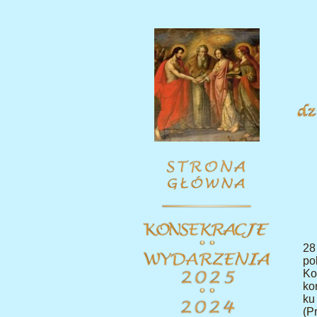
28
po
K
ko
ku
(P