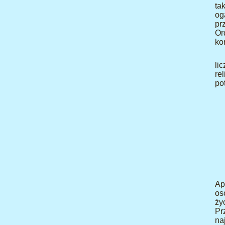
ta
og
pr
Or
ko
li
re
po
Ap
os
ży
Pr
na