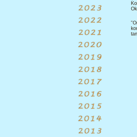
Ko
Ok
"O
ko
ta