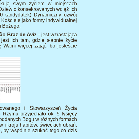
yzykują swym życiem w miejscach
. Dziewic konsekrowanych wciąż ich
00 kandydatek). Dynamiczny rozwój
 Kościele jako formy indywidualnej
u Bożego.
ão Braz de Aviz
- jest wzrastająca
est ich tam, gdzie słabnie życie
ę Wami więcej zająć, bo jesteście
krowanego i Stowarzyszeń Życia
Rzymu przyjechało ok. 5 tysięcy
 oddanych Bogu w różnych formach
 i kroju habitów, świeckich ubrań.
, by wspólnie szukać tego co dziś