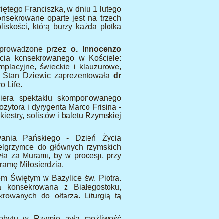
iętego Franciszka, w dniu 1 lutego
onsekrowane oparte jest na trzech
skości, którą burzy każda plotka
poprowadzone przez
o. Innocenzo
ycia konsekrowanego w Kościele:
mplacyjne, świeckie i klauzurowe,
). Stan Dziewic zaprezentowała
dr
o Life.
iera spektaklu skomponowanego
zytora i dyrygenta Marco Frisina -
iestry, solistów i baletu Rzymskiej
wania Pańskiego - Dzień Życia
elgrzymce do głównych rzymskich
ła za Murami, by w procesji, przy
ramę Miłosierdzia.
em Świętym w Bazylice św. Piotra.
a konsekrowana z Białegostoku,
rowanych do ołtarza. Liturgią tą
pobytu w Rzymie była możliwość