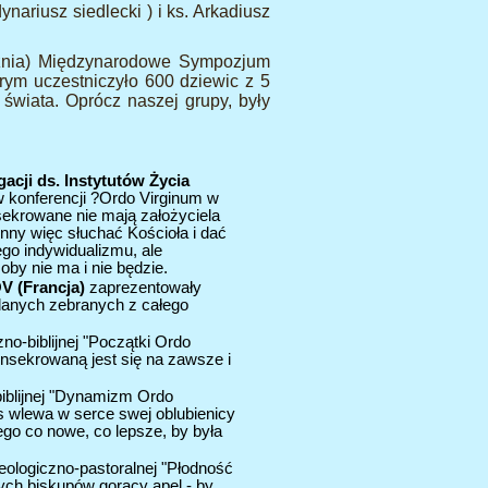
ariusz siedlecki ) i ks. Arkadiusz
cznia) Międzynarodowe Sympozjum
rym uczestniczyło 600 dziewic z 5
świata. Oprócz naszej grupy, były
cji ds. Instytutów Życia
w konferencji ?Ordo Virginum w
nsekrowane nie mają założyciela
inny więc słuchać Kościoła i dać
go indywidualizmu, ale
oby nie ma i nie będzie.
V (Francja)
zaprezentowały
 danych zebranych z całego
zno-biblijnej "Początki Ordo
onsekrowaną jest się na zawsze i
biblijnej "Dynamizm Ordo
s wlewa w serce swej oblubienicy
ego co nowe, co lepsze, by była
teologiczno-pastoralnej "Płodność
nych biskupów gorący apel - by