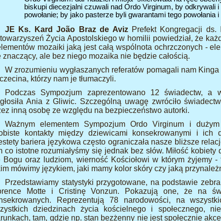
biskupi diecezjalni czuwali nad Ordo Virginum, by odkrywali i
powołanie; by jako pasterze byli gwarantami tego powołania i
JE Ks. Kard João Braz de Aviz
Prefekt Kongregacji ds.
Stowarzyszeń Życia Apostolskiego w homilii powiedział, że ka
elementów mozaiki jaką jest całą wspólnota ochrzczonych - el
e znaczący, ale bez niego mozaika nie będzie całością.
W zrozumieniu wygłaszanych referatów pomagali nam Kinga z
czecina, którzy nam je tłumaczyli.
Podczas Sympozjum zaprezentowano 12 świadectw, a wś
głosiła Ania z Gliwic. Szczególną uwagę zwróciło świadectw
zez inną osobę ze względu na bezpieczeństwo autorki.
Ważnym elementem Sympozjum Ordo Virginum i dużym 
obiste kontakty między dziewicami konsekrowanymi i ich d
estety bariera językowa często ograniczała nasze bliższe relac
m co istotne rozumiałyśmy się jednak bez słów. Miłość kobiety
ę Bogu oraz ludziom, wierność Kościołowi w którym żyjemy -
kim mówimy językiem, jaki mamy kolor skóry czy jaką przynale
Przedstawiamy statystyki przygotowane, na podstawie zebran
orence Motte i Cristinę Vonzun. Pokazują one, że na świ
nsekrowanych. Reprezentują 78 narodowości, na wszystk
zystkich dziedzinach życia kościelnego i społecznego, ni
runkach, tam, gdzie np. stan bezżenny nie jest społecznie akcep