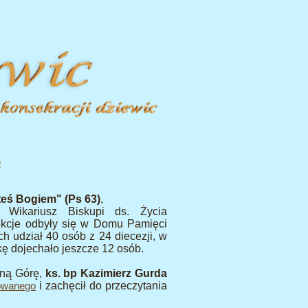
:
teś Bogiem" (Ps 63)
,
, Wikariusz Biskupi ds. Życia
ekcje odbyły się w Domu Pamięci
h udział 40 osób z 24 diecezji, w
ę dojechało jeszcze 12 osób.
sną Górę,
ks. bp Kazimierz Gurda
i zachęcił do przeczytania
rowanego