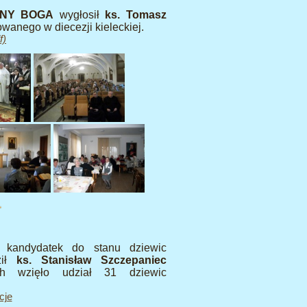
ONY BOGA
wygłosił
ks. Tomasz
owanego w diecezji kieleckiej.
f)
i kandydatek do stanu dziewic
ził
ks. Stanisław Szczepaniec
ach wzięło udział 31 dziewic
cje