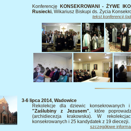
Konferencję
KONSEKROWANI - ŻYWE IK
Rusiecki
, Wikariusz Biskupi ds. Życia Konsekr
tekst konferencji (pd
3-6 lipca 2014, Wadowice
Rekolekcje dla dziewic konsekrowanych 
"Zaślubiny z Jezusem"
, które poprowad
(archidiecezja krakowska). W rekolekcj
konsekrowanych i 25 kandydatek z 19 diecezji.
szczegółowe informa