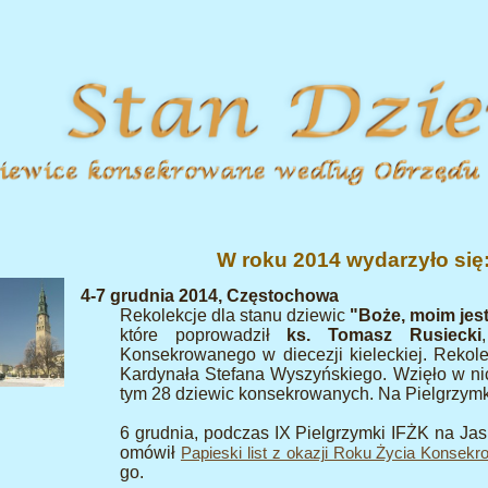
W roku 2014 wydarzyło się
4-7 grudnia 2014, Częstochowa
Rekolekcje dla stanu dziewic
"Boże, moim jes
które poprowadził
ks. Tomasz Rusiecki
Konsekrowanego w diecezji kieleckiej. Rekol
Kardynała Stefana Wyszyńskiego. Wzięło w nic
tym 28 dziewic konsekrowanych. Na Pielgrzymk
6 grudnia, podczas IX Pielgrzymki IFŻK na Ja
omówił
Papieski list z okazji Roku Życia Konsek
go.