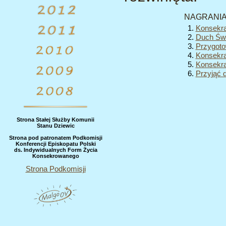
NAGRANIA
Konsekra
Duch Świ
Przygoto
Konsekra
Konsekra
Przyjąć 
Strona Stałej Służby Komunii
Stanu Dziewic
Strona pod patronatem Podkomisji
Konferencji Episkopatu Polski
ds. Indywidualnych Form Życia
Konsekrowanego
Strona Podkomisji