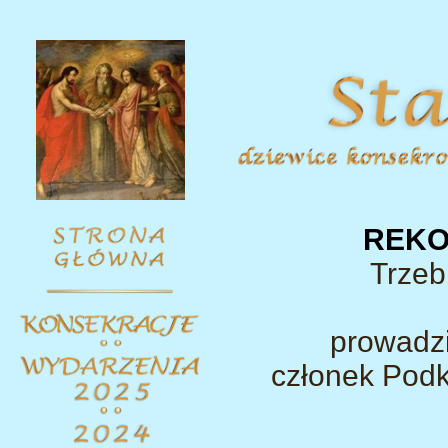
REKO
Trzebi
prowadz
członek Podk