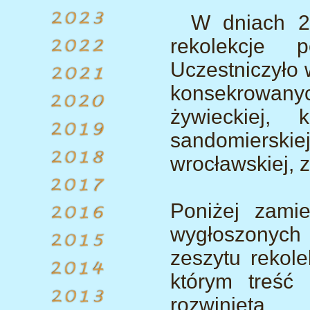
W dniach 26
rekolekcje p
Uczestniczyło 
konsekrowanych
żywieckiej, k
sandomierskie
wrocławskiej, 
Poniżej zami
wygłoszonych
zeszytu rekole
którym treść
rozwinięta.