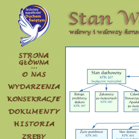
* * *