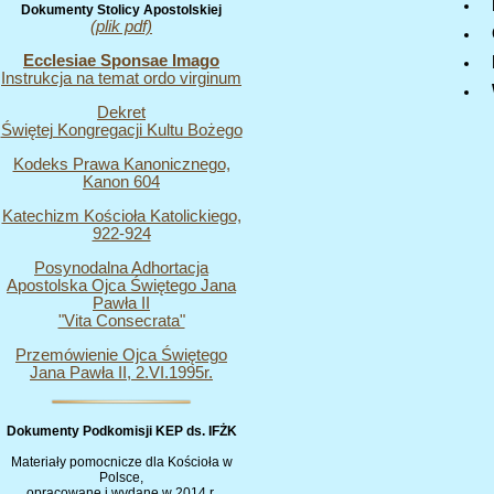
Dokumenty Stolicy Apostolskiej
(plik pdf)
Ecclesiae Sponsae Imago
Instrukcja na temat ordo virginum
Dekret
Świętej Kongregacji Kultu Bożego
Kodeks Prawa Kanonicznego,
Kanon 604
Katechizm Kościoła Katolickiego,
922-924
Posynodalna Adhortacja
Apostolska Ojca Świętego Jana
Pawła II
"Vita Consecrata"
Przemówienie Ojca Świętego
Jana Pawła II, 2.VI.1995r.
Dokumenty Podkomisji KEP ds. IFŻK
Materiały pomocnicze dla Kościoła w
Polsce,
opracowane i wydane w 2014 r.