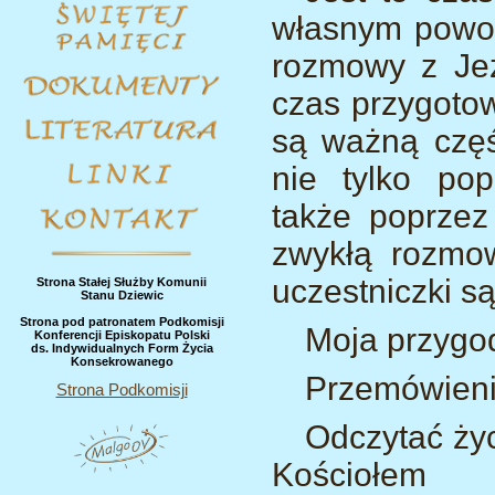
własnym powoł
rozmowy z Jez
czas przygotow
są ważną częś
nie tylko pop
także poprzez 
zwykłą rozmow
uczestniczki s
Strona Stałej Służby Komunii
Stanu Dziewic
Strona pod patronatem Podkomisji
Moja przygod
Konferencji Episkopatu Polski
ds. Indywidualnych Form Życia
Konsekrowanego
Przemówieni
Strona Podkomisji
Odczytać życ
Kościołem