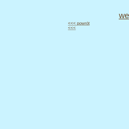
we
<<< powrót
<<<