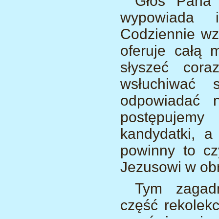
Głos Pana 
wypowiada i
Codziennie wzy
oferuje całą 
słyszeć cora
wsłuchiwać 
odpowiadać 
postępujemy
kandydatki, a
powinny to czy
Jezusowi w obr
Tym zagadn
część rekolekc