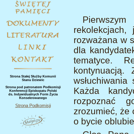
Pierwszym 
rekolekcjach,
rozważana w s
dla kandydate
tematyce. R
kontynuacją. 
Strona Stałej Służby Komunii
wsłuchiwania 
Stanu Dziewic
Strona pod patronatem Podkomisji
Każda kandyd
Konferencji Episkopatu Polski
ds. Indywidualnych Form Życia
Konsekrowanego
rozpoznać g
Strona Podkomisji
zrozumieć, że 
o bycie oblubi