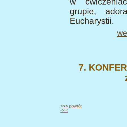
w ćwiczeniac
grupie, ado
Eucharystii.
we
7. KONFERE
<<< powrót
<<<